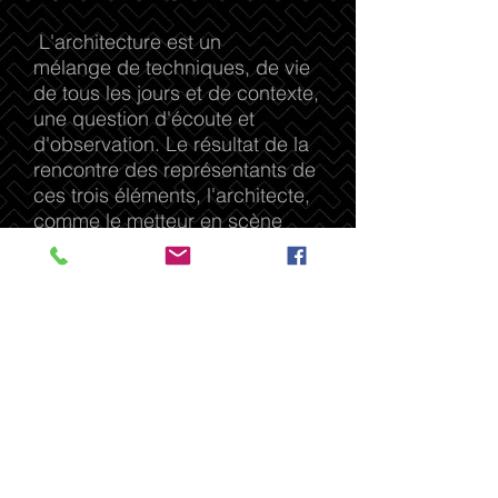
L'architecture est un
mélange de techniques, de vie
de tous les jours et de contexte,
une question d'écoute et
d'observation. Le résultat de la
rencontre des représentants de
ces trois éléments, l'architecte,
comme le metteur en scène
d'une histoire entre le maître
d'ouvrage, ses désirs, ses
habitudes, ses goûts et son
histoire avec un lieu et ses
caractéristiques; façonner
l'espace pour offrir à chaque
demande une réponse unique
et adaptée.
"Form follows function", Louis